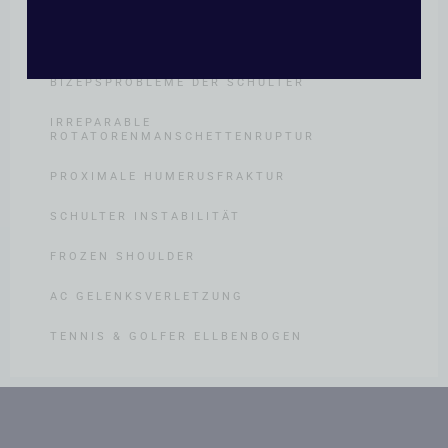
ANATOMISCHE SCHULTERTOTALPROTHESE
ROTATORENMANSCHETTENRUPTUR
BIZEPSPROBLEME DER SCHULTER
IRREPARABLE
ROTATORENMANSCHETTENRUPTUR
PROXIMALE HUMERUSFRAKTUR
SCHULTER INSTABILITÄT
FROZEN SHOULDER
AC GELENKSVERLETZUNG
TENNIS & GOLFER ELLBENBOGEN