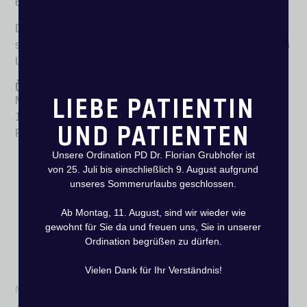
6370 Kitzbühel
Die Ordination verfügt über 6 eigen markierte Parkplätze
sowie zahlreiche Parkmöglichkeiten in der unmittelbaren
Umgebung.
Öffnungszeiten
LIEBE PATIENTIN
Montag bis Donnerstag von 08.00 – 12.00 und 13.00 –
17.00 Uhr.
UND PATIENTEN
Freitag von 08.00 – 12.00 Uhr.
Unsere Ordination PD Dr. Florian Grubhofer ist
von 25. Juli bis einschließlich 9. August aufgrund
unseres Sommerurlaubs geschlossen.
Ab Montag, 11. August, sind wir wieder wie
gewohnt für Sie da und freuen uns, Sie in unserer
Ordination begrüßen zu dürfen.
Füllen Sie das Formular aus und wir werden Sie so schnell wie
möglich kontaktieren!
Vielen Dank für Ihr Verständnis!
Name