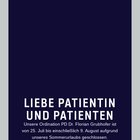
Im Rahmen des Besuchs hielt Dr. Grubhofer einen Vortrag
über Schulterchirurgische Inhalte und Erkenntnisse. Darüber
hinaus fand ein intensiver Austausch über biomechanische
Untersuchungen und den Einsatz dreidimensionaler
Planungstools im Labor des SGH statt.
Ein besonderer Dank gilt Prof. Dr. Denny Li, dem Leiter der
Schulterchirurgie am Singapore General Hospital, für die
Organisation und die inspirierenden Gespräche.
LIEBE PATIENTIN
UND PATIENTEN
Unsere Ordination PD Dr. Florian Grubhofer ist
von 25. Juli bis einschließlich 9. August aufgrund
unseres Sommerurlaubs geschlossen.