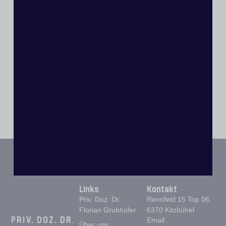
Weiter
Prim. AD Dr. Robert Siorpaes
Links
Kontakt
Priv. Doz. Dr.
Rennfeld 15 Top 06,
Florian Grubhofer
6370 Kitzbühel
PRIV. DOZ. DR.
Email:
Über uns